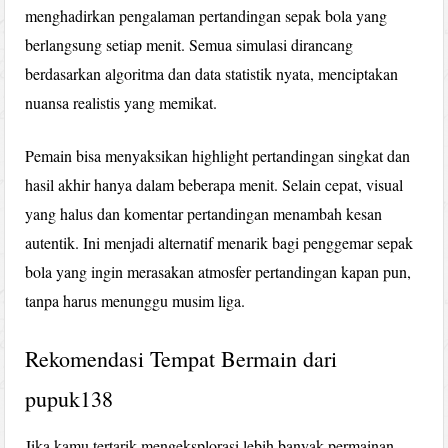
menghadirkan pengalaman pertandingan sepak bola yang
berlangsung setiap menit. Semua simulasi dirancang
berdasarkan algoritma dan data statistik nyata, menciptakan
nuansa realistis yang memikat.
Pemain bisa menyaksikan highlight pertandingan singkat dan
hasil akhir hanya dalam beberapa menit. Selain cepat, visual
yang halus dan komentar pertandingan menambah kesan
autentik. Ini menjadi alternatif menarik bagi penggemar sepak
bola yang ingin merasakan atmosfer pertandingan kapan pun,
tanpa harus menunggu musim liga.
Rekomendasi Tempat Bermain dari
pupuk138
Jika kamu tertarik mengeksplorasi lebih banyak permainan