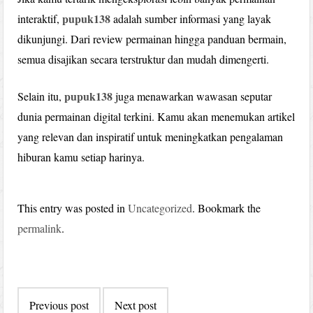
pupuk138
interaktif,
adalah sumber informasi yang layak
dikunjungi. Dari review permainan hingga panduan bermain,
semua disajikan secara terstruktur dan mudah dimengerti.
pupuk138
Selain itu,
juga menawarkan wawasan seputar
dunia permainan digital terkini. Kamu akan menemukan artikel
yang relevan dan inspiratif untuk meningkatkan pengalaman
hiburan kamu setiap harinya.
This entry was posted in
Uncategorized
. Bookmark the
permalink
.
Post
Previous post
Next post
navigation