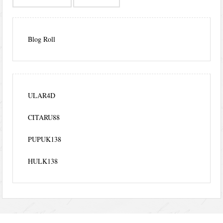
Blog Roll
ULAR4D
CITARU88
PUPUK138
HULK138