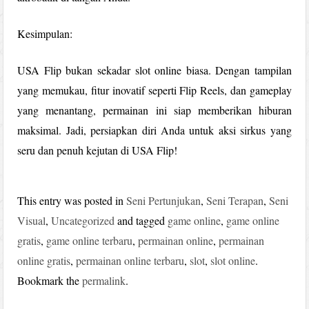
Kesimpulan:
USA Flip bukan sekadar slot online biasa. Dengan tampilan
yang memukau, fitur inovatif seperti Flip Reels, dan gameplay
yang menantang, permainan ini siap memberikan hiburan
maksimal. Jadi, persiapkan diri Anda untuk aksi sirkus yang
seru dan penuh kejutan di USA Flip!
This entry was posted in
Seni Pertunjukan
,
Seni Terapan
,
Seni
Visual
,
Uncategorized
and tagged
game online
,
game online
gratis
,
game online terbaru
,
permainan online
,
permainan
online gratis
,
permainan online terbaru
,
slot
,
slot online
.
Bookmark the
permalink
.