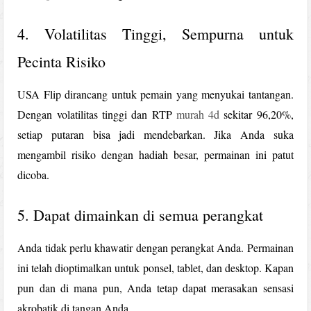
4. Volatilitas Tinggi, Sempurna untuk
Pecinta Risiko
USA Flip dirancang untuk pemain yang menyukai tantangan.
Dengan volatilitas tinggi dan RTP
murah 4d
sekitar 96,20%,
setiap putaran bisa jadi mendebarkan. Jika Anda suka
mengambil risiko dengan hadiah besar, permainan ini patut
dicoba.
5. Dapat dimainkan di semua perangkat
Anda tidak perlu khawatir dengan perangkat Anda. Permainan
ini telah dioptimalkan untuk ponsel, tablet, dan desktop. Kapan
pun dan di mana pun, Anda tetap dapat merasakan sensasi
akrobatik di tangan Anda.